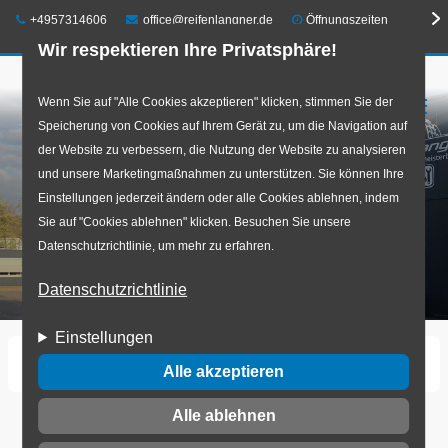
Telefon:
E-Mail:
+4957314606
office@reifenlangner.de
Öffnungszeiten
Wir respektieren Ihre Privatsphäre!
Direkt
Wenn Sie auf "Alle Cookies akzeptieren" klicken, stimmen Sie der
☰
Speicherung von Cookies auf Ihrem Gerät zu, um die Navigation auf
zum
der Website zu verbessern, die Nutzung der Website zu analysieren
Inhalt
und unsere Marketingmaßnahmen zu unterstützen. Sie können Ihre
Einstellungen jederzeit ändern oder alle Cookies ablehnen, indem
Sie auf "Cookies ablehnen" klicken. Besuchen Sie unsere
Datenschutzrichtlinie, um mehr zu erfahren.
Datenschutzrichtlinie
Einstellungen
Startseite
Henry-Ford.jpg
Alle akzeptieren
Alle ablehnen
Henry-Ford.jpg