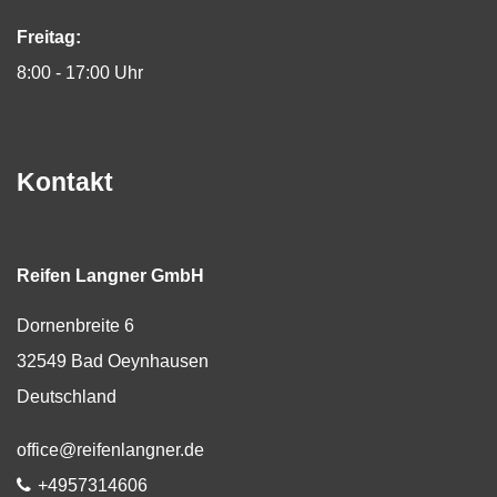
Freitag:
8:00 - 17:00 Uhr
Kontakt
Reifen Langner GmbH
Dornenbreite 6
32549
Bad Oeynhausen
Deutschland
E-Mail:
office@reifenlangner.de
Telefon:
+4957314606