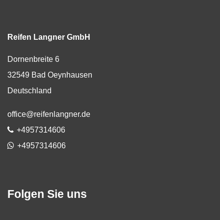
Reifen Langner GmbH
Dornenbreite 6
32549
Bad Oeynhausen
Deutschland
E-Mail:
office@reifenlangner.de
Telefon:
+4957314606
WhatsApp
+4957314606
Folgen Sie uns