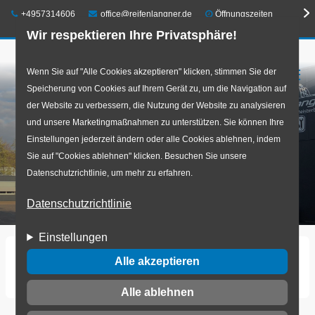
Telefon:
E-Mail:
+4957314606
office@reifenlangner.de
Öffnungszeiten
Wir respektieren Ihre Privatsphäre!
Direkt
Wenn Sie auf "Alle Cookies akzeptieren" klicken, stimmen Sie der
☰
Speicherung von Cookies auf Ihrem Gerät zu, um die Navigation auf
zum
der Website zu verbessern, die Nutzung der Website zu analysieren
Inhalt
und unsere Marketingmaßnahmen zu unterstützen. Sie können Ihre
Einstellungen jederzeit ändern oder alle Cookies ablehnen, indem
Sie auf "Cookies ablehnen" klicken. Besuchen Sie unsere
Datenschutzrichtlinie, um mehr zu erfahren.
Datenschutzrichtlinie
Einstellungen
Startseite
Alle akzeptieren
Marc Lilienkamp Reifen- u. Fahrwerkstechnik.jpg
Alle ablehnen