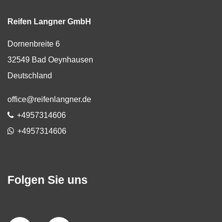
Reifen Langner GmbH
Dornenbreite 6
32549
Bad Oeynhausen
Deutschland
E-Mail:
office@reifenlangner.de
Telefon:
+4957314606
WhatsApp
+4957314606
Folgen Sie uns