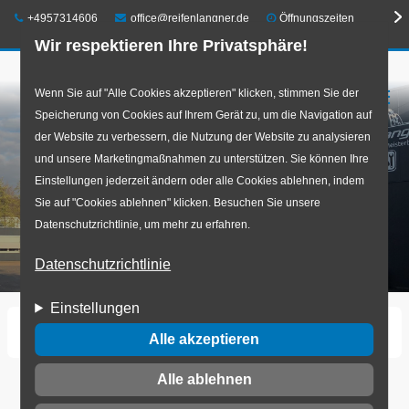
Telefon:
E-Mail:
+4957314606
office@reifenlangner.de
Öffnungszeiten
Wir respektieren Ihre Privatsphäre!
Direkt
Wenn Sie auf "Alle Cookies akzeptieren" klicken, stimmen Sie der
☰
Speicherung von Cookies auf Ihrem Gerät zu, um die Navigation auf
zum
der Website zu verbessern, die Nutzung der Website zu analysieren
Inhalt
und unsere Marketingmaßnahmen zu unterstützen. Sie können Ihre
Einstellungen jederzeit ändern oder alle Cookies ablehnen, indem
Sie auf "Cookies ablehnen" klicken. Besuchen Sie unsere
Datenschutzrichtlinie, um mehr zu erfahren.
Datenschutzrichtlinie
Einstellungen
Startseite
Stefan Steuer KFZ Mechaniker.jpg
Alle akzeptieren
Alle ablehnen
Stefan Steuer KFZ